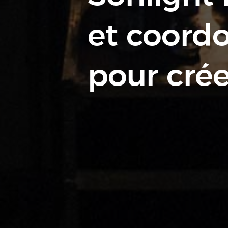
et coord
pour cré