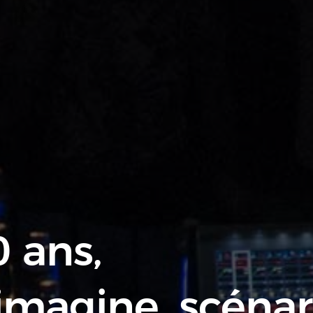
 ans,
imagine, scénar